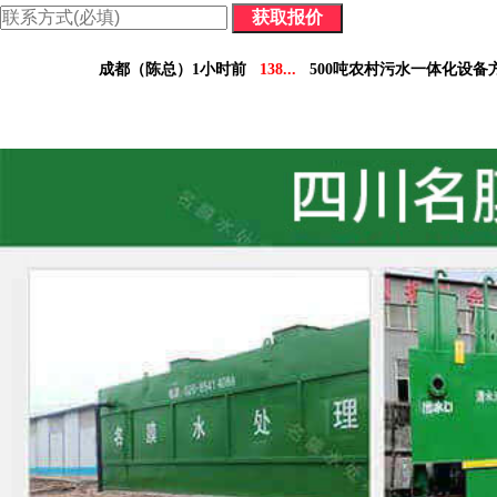
价格表：含配件价格及详细参数，方便您做对比决策。
成都（陈总）1小时前
138...
500吨农村污水一体化设备
德阳（林小姐）3小时前
158...
10吨工业污水设备报
南充（黄总）7小时前
182...
70吨气浮机产品参数表
阿坝州（杨经理）30分钟前
136...
5吨小型污水处理设备
凉山州（李经理）2个小时前
137...
30吨医疗污水处理设
广安（祝总）10分钟前
155...
1000吨污水处理厂咨
资阳（范女士）1天前
138...
10吨豆制品污水一体化设
乐山（马总）15分钟前
152...
50吨养猪污水处理报价
成都（吴经理）1天前
159...
100吨脱硫污水处理设备报
泸州（朱经理）5天前
182...
30吨生活污水处理设备合