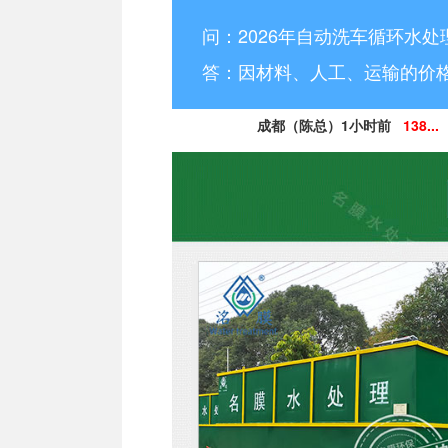
问：2026年自动洗车循环水处
答：因材料、人工、运输的价
成都（陈总）1小时前
138...
德阳（林小姐）3小时前
15
南充（黄总）7小时前
182
阿坝州（杨经理）30分钟前
13
凉山州（李经理）2个小时前
13
广安（祝总）10分钟前
15
资阳（范女士）1天前
138..
乐山（马总）15分钟前
152
成都（吴经理）1天前
159...
泸州（朱经理）5天前
182..