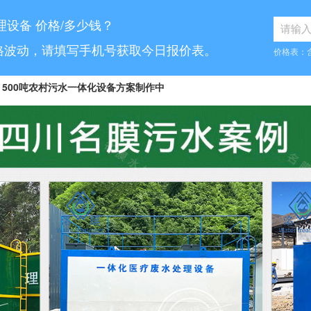
理设备 价格/多少钱？
格波动，请填写手机号获取今日报价表。
价格表：
500吨农村污水一体化设备方案制作中
8...
10吨工业污水设备报价已发送
...
70吨气浮机产品参数表已发送
6...
5吨小型污水处理设备合同已签订
7...
30吨医疗污水处理设备咨询已完成
5...
1000吨污水处理厂咨询已完成
.
10吨豆制品污水一体化设备已发货
...
50吨养猪污水处理报价表已发送
100吨脱硫污水处理设备报价单已发送
.
30吨生活污水处理设备合同已签订