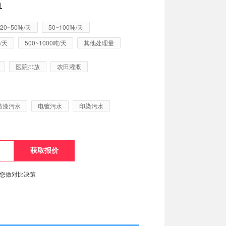
单
20~50吨/天
50~100吨/天
/天
500~1000吨/天
其他处理量
医院排放
农田灌溉
喷漆污水
电镀污水
印染污水
便您做对比决策