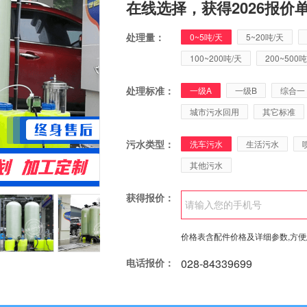
在线选择，获得2026报价
处理量：
0~5吨/天
5~20吨/天
100~200吨/天
200~500吨
处理标准：
一级A
一级B
综合一
城市污水回用
其它标准
污水类型：
洗车污水
生活污水
其他污水
获得报价：
价格表含配件价格及详细参数,方
电话报价：
028-84339699