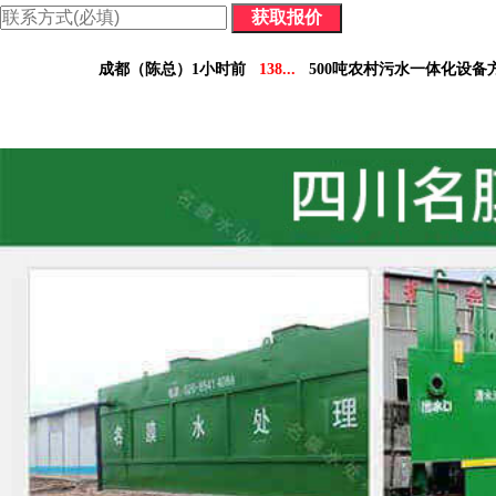
价格表：含配件价格及详细参数，方便您做对比决策。
成都（陈总）1小时前
138...
500吨农村污水一体化设备
德阳（林小姐）3小时前
158...
10吨工业污水设备报
南充（黄总）7小时前
182...
70吨气浮机产品参数表
阿坝州（杨经理）30分钟前
136...
5吨小型污水处理设备
凉山州（李经理）2个小时前
137...
30吨医疗污水处理设
广安（祝总）10分钟前
155...
1000吨污水处理厂咨
资阳（范女士）1天前
138...
10吨豆制品污水一体化设
乐山（马总）15分钟前
152...
50吨养猪污水处理报价
成都（吴经理）1天前
159...
100吨脱硫污水处理设备报
泸州（朱经理）5天前
182...
30吨生活污水处理设备合