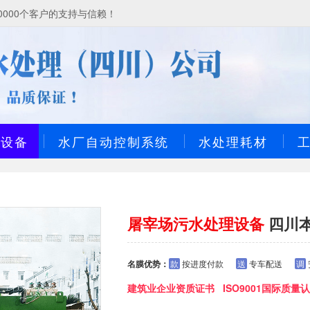
000个客户的支持与信赖！
理设备
水厂自动控制系统
水处理耗材
屠宰场污水处理设备
四川
名膜优势：
款
按进度付款
送
专车配送
调
建筑业企业资质证书 ISO9001国际质量认