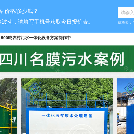
备 价格/多少钱？
格波动，请填写手机号获取今日报价表。
价格表：
500吨农村污水一体化设备方案制作中
8...
10吨工业污水设备报价已发送
...
70吨气浮机产品参数表已发送
6...
5吨小型污水处理设备合同已签订
7...
30吨医疗污水处理设备咨询已完成
5...
1000吨污水处理厂咨询已完成
.
10吨豆制品污水一体化设备已发货
...
50吨养猪污水处理报价表已发送
100吨脱硫污水处理设备报价单已发送
.
30吨生活污水处理设备合同已签订