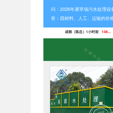
问：2026年屠宰场污水处理设
答：因材料、人工、运输的价
成都（陈总）1小时前
138...
德阳（林小姐）3小时前
15
南充（黄总）7小时前
182
阿坝州（杨经理）30分钟前
13
凉山州（李经理）2个小时前
13
广安（祝总）10分钟前
15
资阳（范女士）1天前
138..
乐山（马总）15分钟前
152
成都（吴经理）1天前
159...
泸州（朱经理）5天前
182..