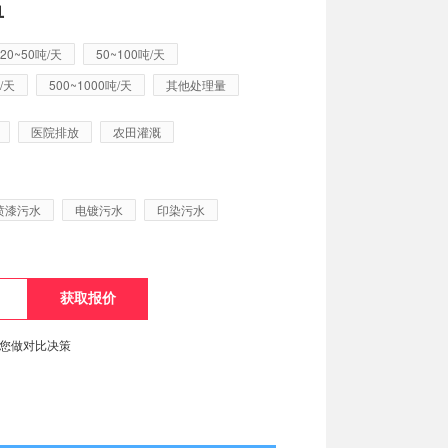
单
20~50吨/天
50~100吨/天
/天
500~1000吨/天
其他处理量
医院排放
农田灌溉
喷漆污水
电镀污水
印染污水
便您做对比决策