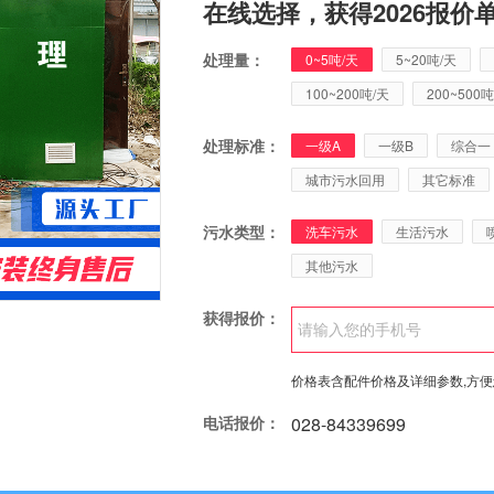
在线选择，获得2026报价
处理量：
0~5吨/天
5~20吨/天
100~200吨/天
200~500吨
处理标准：
一级A
一级B
综合一
城市污水回用
其它标准
污水类型：
洗车污水
生活污水
其他污水
获得报价：
价格表含配件价格及详细参数,方
电话报价：
028-84339699