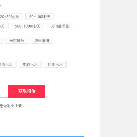
单
20~50吨/天
50~100吨/天
/天
500~1000吨/天
其他处理量
医院排放
农田灌溉
喷漆污水
电镀污水
印染污水
便您做对比决策