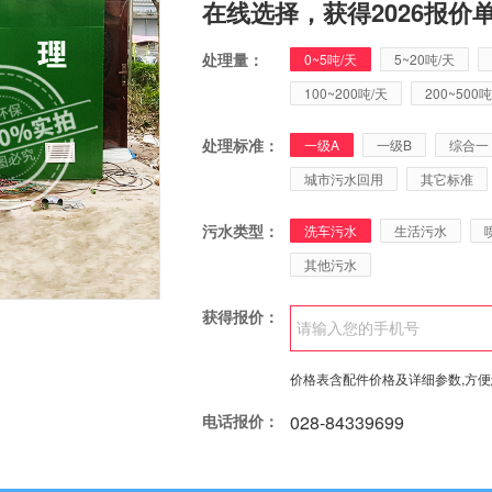
在线选择，获得2026报价
处理量：
0~5吨/天
5~20吨/天
100~200吨/天
200~500吨
处理标准：
一级A
一级B
综合一
城市污水回用
其它标准
污水类型：
洗车污水
生活污水
其他污水
获得报价：
价格表含配件价格及详细参数,方
电话报价：
028-84339699