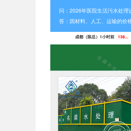
问：2026年医院生活污水处理
答：因材料、人工、运输的价
成都（陈总）1小时前
138...
德阳（林小姐）3小时前
15
南充（黄总）7小时前
182
阿坝州（杨经理）30分钟前
13
凉山州（李经理）2个小时前
13
广安（祝总）10分钟前
15
资阳（范女士）1天前
138..
乐山（马总）15分钟前
152
成都（吴经理）1天前
159...
泸州（朱经理）5天前
182..