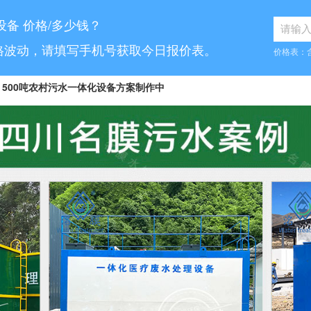
设备 价格/多少钱？
格波动，请填写手机号获取今日报价表。
价格表：
500吨农村污水一体化设备方案制作中
8...
10吨工业污水设备报价已发送
...
70吨气浮机产品参数表已发送
6...
5吨小型污水处理设备合同已签订
7...
30吨医疗污水处理设备咨询已完成
5...
1000吨污水处理厂咨询已完成
.
10吨豆制品污水一体化设备已发货
...
50吨养猪污水处理报价表已发送
100吨脱硫污水处理设备报价单已发送
.
30吨生活污水处理设备合同已签订