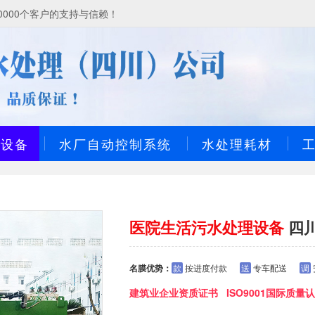
000个客户的支持与信赖！
理设备
水厂自动控制系统
水处理耗材
医院生活污水处理设备
四
名膜优势：
款
按进度付款
送
专车配送
调
建筑业企业资质证书 ISO9001国际质量认