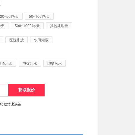
单
20~50吨/天
50~100吨/天
/天
500~1000吨/天
其他处理量
医院排放
农田灌溉
喷漆污水
电镀污水
印染污水
便您做对比决策