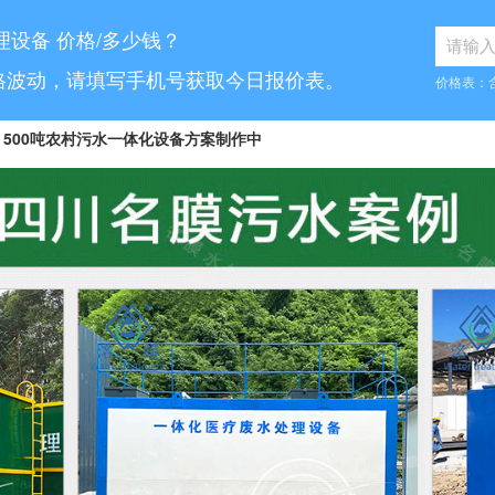
理设备 价格/多少钱？
格波动，请填写手机号获取今日报价表。
价格表：
500吨农村污水一体化设备方案制作中
8...
10吨工业污水设备报价已发送
...
70吨气浮机产品参数表已发送
6...
5吨小型污水处理设备合同已签订
7...
30吨医疗污水处理设备咨询已完成
5...
1000吨污水处理厂咨询已完成
.
10吨豆制品污水一体化设备已发货
...
50吨养猪污水处理报价表已发送
100吨脱硫污水处理设备报价单已发送
.
30吨生活污水处理设备合同已签订