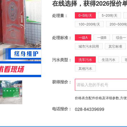
在线选择，获得2026报价
处理量：
0~5吨/天
5~20吨/天
100~200吨/天
200~500吨
处理标准：
一级A
一级B
综合一
城市污水回用
其它标准
污水类型：
洗车污水
生活污水
其他污水
获得报价：
价格表含配件价格及详细参数,方
电话报价：
028-84339699