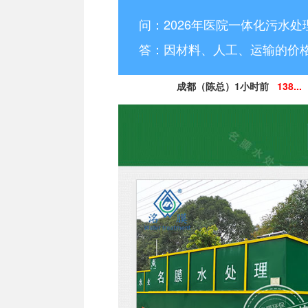
问：2026年医院一体化污水处
答：因材料、人工、运输的价
成都（陈总）1小时前
138...
德阳（林小姐）3小时前
15
南充（黄总）7小时前
182
阿坝州（杨经理）30分钟前
13
凉山州（李经理）2个小时前
13
广安（祝总）10分钟前
15
资阳（范女士）1天前
138..
乐山（马总）15分钟前
152
成都（吴经理）1天前
159...
泸州（朱经理）5天前
182..