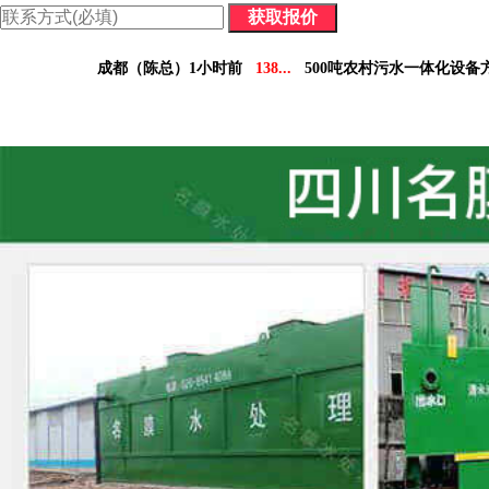
价格表：含配件价格及详细参数，方便您做对比决策。
成都（陈总）1小时前
138...
500吨农村污水一体化设备
德阳（林小姐）3小时前
158...
10吨工业污水设备报
南充（黄总）7小时前
182...
70吨气浮机产品参数表
阿坝州（杨经理）30分钟前
136...
5吨小型污水处理设备
凉山州（李经理）2个小时前
137...
30吨医疗污水处理设
广安（祝总）10分钟前
155...
1000吨污水处理厂咨
资阳（范女士）1天前
138...
10吨豆制品污水一体化设
乐山（马总）15分钟前
152...
50吨养猪污水处理报价
成都（吴经理）1天前
159...
100吨脱硫污水处理设备报
泸州（朱经理）5天前
182...
30吨生活污水处理设备合