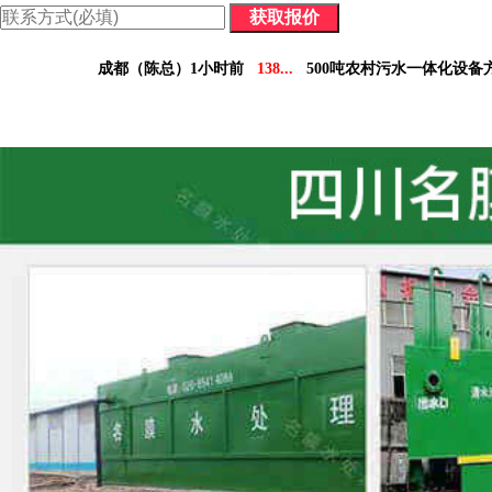
价格表：含配件价格及详细参数，方便您做对比决策。
成都（陈总）1小时前
138...
500吨农村污水一体化设备
德阳（林小姐）3小时前
158...
10吨工业污水设备报
南充（黄总）7小时前
182...
70吨气浮机产品参数表
阿坝州（杨经理）30分钟前
136...
5吨小型污水处理设备
凉山州（李经理）2个小时前
137...
30吨医疗污水处理设
广安（祝总）10分钟前
155...
1000吨污水处理厂咨
资阳（范女士）1天前
138...
10吨豆制品污水一体化设
乐山（马总）15分钟前
152...
50吨养猪污水处理报价
成都（吴经理）1天前
159...
100吨脱硫污水处理设备报
泸州（朱经理）5天前
182...
30吨生活污水处理设备合