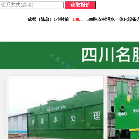
价格表：含配件价格及详细参数，方便您做对比决策。
成都（陈总）1小时前
138...
500吨农村污水一体化设备
德阳（林小姐）3小时前
158...
10吨工业污水设备报
南充（黄总）7小时前
182...
70吨气浮机产品参数表
阿坝州（杨经理）30分钟前
136...
5吨小型污水处理设备
凉山州（李经理）2个小时前
137...
30吨医疗污水处理设
广安（祝总）10分钟前
155...
1000吨污水处理厂咨
资阳（范女士）1天前
138...
10吨豆制品污水一体化设
乐山（马总）15分钟前
152...
50吨养猪污水处理报价
成都（吴经理）1天前
159...
100吨脱硫污水处理设备报
泸州（朱经理）5天前
182...
30吨生活污水处理设备合