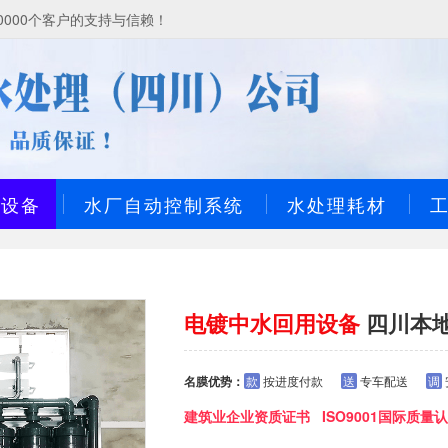
000个客户的支持与信赖！
理设备
水厂自动控制系统
水处理耗材
电镀中水回用设备
四川本
名膜优势：
款
按进度付款
送
专车配送
调
建筑业企业资质证书 ISO9001国际质量认