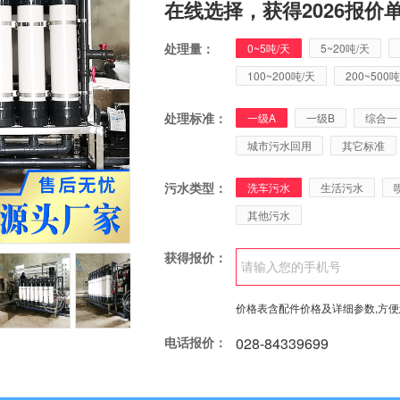
在线选择，获得2026报价
处理量：
0~5吨/天
5~20吨/天
100~200吨/天
200~500吨
处理标准：
一级A
一级B
综合一
城市污水回用
其它标准
污水类型：
洗车污水
生活污水
其他污水
获得报价：
价格表含配件价格及详细参数,方
电话报价：
028-84339699