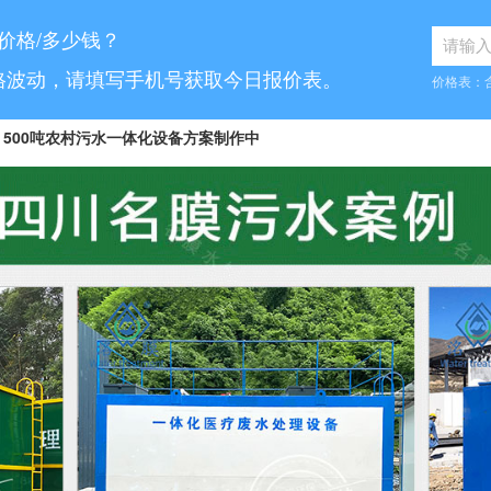
 价格/多少钱？
格波动，请填写手机号获取今日报价表。
价格表：
500吨农村污水一体化设备方案制作中
8...
10吨工业污水设备报价已发送
...
70吨气浮机产品参数表已发送
6...
5吨小型污水处理设备合同已签订
7...
30吨医疗污水处理设备咨询已完成
5...
1000吨污水处理厂咨询已完成
.
10吨豆制品污水一体化设备已发货
...
50吨养猪污水处理报价表已发送
100吨脱硫污水处理设备报价单已发送
.
30吨生活污水处理设备合同已签订