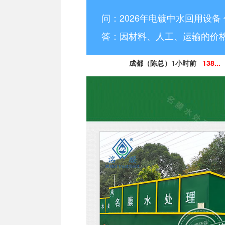
问：2026年电镀中水回用设备
答：因材料、人工、运输的价
成都（陈总）1小时前
138...
德阳（林小姐）3小时前
15
南充（黄总）7小时前
182
阿坝州（杨经理）30分钟前
13
凉山州（李经理）2个小时前
13
广安（祝总）10分钟前
15
资阳（范女士）1天前
138..
乐山（马总）15分钟前
152
成都（吴经理）1天前
159...
泸州（朱经理）5天前
182..