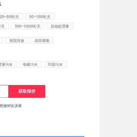
单
20~50吨/天
50~100吨/天
/天
500~1000吨/天
其他处理量
医院排放
农田灌溉
喷漆污水
电镀污水
印染污水
便您做对比决策