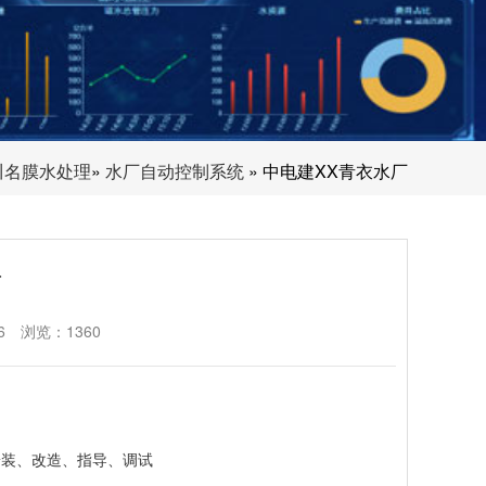
川名膜水处理
»
水厂自动控制系统
» 中电建XX青衣水厂
厂
6
浏览：1360
安装、改造、指导、调试