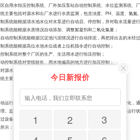
厂区自用水恒压控制系统、厂外加压泵站自动控制系统、水位监测系统、
统主要包括对源水和出厂水进行水质监测，包含浊度、PH、温度、氨氮、
控制系统能根据清水池水位对水泵进行自动启、停控制，并对取水流量进
控制系统能根据水质情况自动添加、调整絮凝剂和二氧化氯量；
）自动控制系统能根据沉淀池污泥情况进行自动排泥，再把排出去的水经
控制系统能根据高位水池水位或者上位机指令进行自动控制；
压控制系统对整个厂区的生产、生活用水进行恒压控制；
自动控制系统对管线较长、用水地偏高的地方进行加压控制；
能对源水水位、清水池水位、高位水池水位等进行监测；
今日新报价
系统主要包括生产过程视频监控，整个厂区安防视频监控等。
自动运行，对现场设备工况、水质水量等数据进行实时监测并记录变化，
理。监控中心也可以直接同各子站进行通讯以获取数据，根据设备运行状
1
2
3
过设备运行监管平台实现远程操控，实现“无人值守，联网管理”。
图所示：
4
5
6