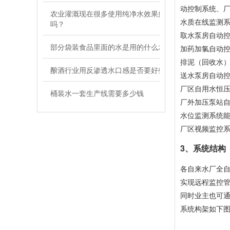
动控制系统、
农业灌溉现在很多使用纯净水效果好
水质在线监测系
吗？
取水泵房自动
部分袋装食品里面的水是用的什么水
加药加氯自动
排泥（回收水
酿酒行业用反渗透水口感是否要好些
送水泵房自动
厂区自用水恒
桶装水一套生产线需要多少钱
厂外加压泵站
水位监测系统
厂区视频监控
3、系统结构
各自来水厂全
实现远程监控管
同时业主也可通
系统构架如下