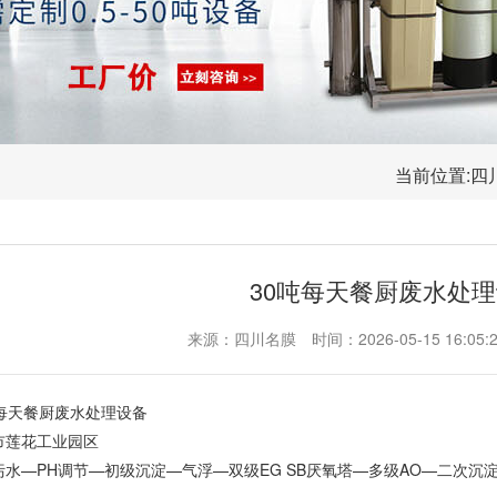
当前位置:
四
30吨每天餐厨废水处
来源：四川名膜
时间：2026-05-15 16:05:
吨每天餐厨废水处理设备
市莲花工业园区
污水—PH调节—初级沉淀—气浮—双级EG SB厌氧塔—多级AO—二次沉