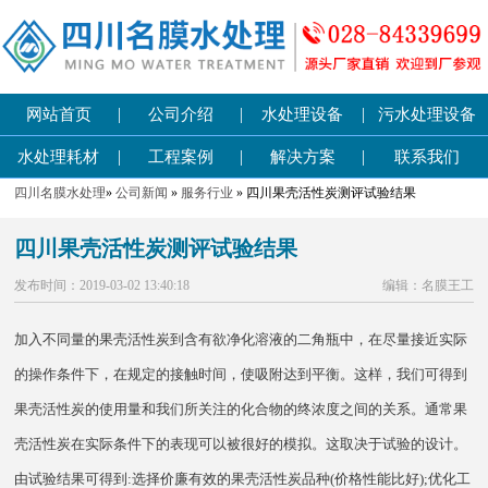
|
|
|
网站首页
公司介绍
水处理设备
污水处理设备
|
|
|
水处理耗材
工程案例
解决方案
联系我们
四川名膜水处理
»
公司新闻
»
服务行业
» 四川果壳活性炭测评试验结果
四川果壳活性炭测评试验结果
发布时间：2019-03-02 13:40:18
编辑：名膜王工
加入不同量的果壳活性炭到含有欲净化溶液的二角瓶中，在尽量接近实际
的操作条件下，在规定的接触时间，使吸附达到平衡。这样，我们可得到
果壳活性炭的使用量和我们所关注的化合物的终浓度之间的关系。通常果
壳活性炭在实际条件下的表现可以被很好的模拟。这取决于试验的设计。
由试验结果可得到:选择价廉有效的果壳活性炭品种(价格性能比好);优化工