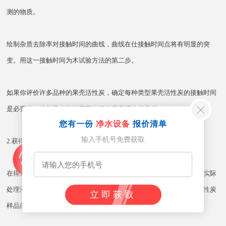
测的物质。
绘制杂质去除率对接触时间的曲线，曲线在仕接触时间点将有明显的突
变。用这一接触时间为木试验方法的第二步。
如果你评价许多品种的果壳活性炭，确定每种类型果壳活性炭的接触时间
是必要的，特别是当比较不同粒径的果壳活性炭品种。
您有一份
净水设备
报价清单
输入手机号免费获取
2.获得一个吸附等温线
在得到佳接触时间后，第二步就是制作吸附等温线。同样，试验应用实际
处理液体在实际处理温度下进行。下面的方法法将帮助你确定果壳活性炭
立即获取
样品的吸附容量。