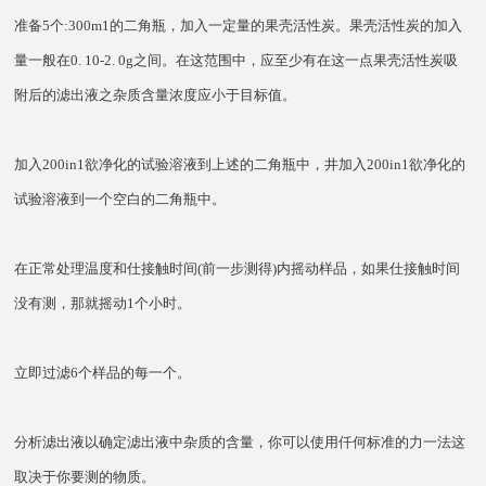
准备5个:300m1的二角瓶，加入一定量的果壳活性炭。果壳活性炭的加入
量一般在0. 10-2. 0g之间。在这范围中，应至少有在这一点果壳活性炭吸
附后的滤出液之杂质含量浓度应小于目标值。
加入200in1欲净化的试验溶液到上述的二角瓶中，井加入200in1欲净化的
试验溶液到一个空白的二角瓶中。
在正常处理温度和仕接触时间(前一步测得)内摇动样品，如果仕接触时间
没有测，那就摇动1个小时。
立即过滤6个样品的每一个。
分析滤出液以确定滤出液中杂质的含量，你可以使用仟何标准的力一法这
取决于你要测的物质。