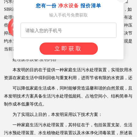
污水处理费用，虽然市场上出现了一些家庭生活污水处理系统，如
您有一份
净水设备
报价清单
SBR家庭生活污水处理设备等，但在实际运行中总出现一些问题，如
输入手机号免费获取
处理效果较差，占地空间大，高能耗以及系统运行不稳定等，还有这
些设备缺乏自然景观色彩，放置在家庭中给人们在精神上总有一种压
抑感。因此，如何研制一种家庭生活污水处理系统，不仅能够解决节
约水资源，降低家庭生活成本，且又能够营造温馨和谐的自然景观是
立即获取
当前家庭生活污水处理亟待解决的问题。
处理废水设备:发明内容
本发明的目的在于提供一种家庭生活污水处理装置，实现饮用水
资源在家庭生活中得到回收与重复利用，进而节省有限的水资源，还
可以降低家庭生活成本，同时能够营造温馨和谐的自然景观，且
本发明技术方案具备生活污水处理低能耗、占地空间小、结构简单与
制作成本低廉等优点。
为了实现以上目的，本发明采用以下技术方案：
一种家庭生活污水处理装置，其特征在于，包括装置支架、生活
污水预处理装置、水生植物处理装置以及水体净化消毒装置，所述装