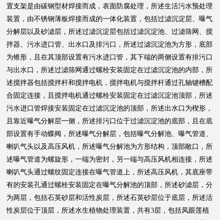
置支架是由碳钢型材焊接而成，表面防腐处理，所述生活污水预处理
装置，由不锈钢薄板焊接而成的一体化装置，包括过滤沉淀层、曝气
分解层以及砂滤层，所述过滤沉淀层包括过滤沉淀池、过滤筛网、搅
拌器、污水进口管、出水口及排污口，所述过滤沉淀池为方形，底部
为锥形，且在其顶部设置有污水进口管，其下端的两侧设置有排污口
与出水口，所述过滤筛网通过螺栓安装固定在过滤沉淀池的内部，所
述搅拌器包括搅拌杆和搅拌电机，搅拌电机与搅拌杆通过孔轴键槽配
合固定连接，且搅拌电机通过螺栓安装固定在过滤沉淀池顶部，所述
污水进口管焊接安装固定在过滤沉淀池的顶部，所述出水口为楔形，
且靠近曝气分解层一侧，所述排污口位于过滤沉淀池的底部，且在底
部设置有手动蝶阀，所述曝气分解层，包括曝气分解池、曝气管道、
喇叭气头以及高压风机，所述曝气分解池为方形结构，顶部敞口，所
述曝气管道为螺旋形，一端为密封，另一端与高压风机相连接，所述
喇叭气头通过螺纹固定连接在曝气管道上，所述高压风机，其底座带
有的安装孔通过螺栓安装固定在曝气分解池的顶部，所述砂滤层，分
为两层，包括石英砂层和活性炭层，所述石英砂层位于底层，所述活
性炭层位于顶层，所述水生植物处理装置，共有3层，包括凤眼莲植