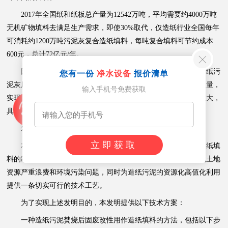
2017年全国纸和纸板总产量为12542万吨，平均需要约4000万吨
无机矿物填料去满足生产需求，即使30%取代，仅造纸行业全国每年
可消耗约1200万吨污泥灰复合造纸填料，每吨复合填料可节约成本
600元，总计72亿元/年。
因此，通过这种对造纸污泥灰碳化改性处理的方法，实现造纸污
您有一份
净水设备
报价清单
泥灰用作造纸填料，对于持续推进固体废物改性大限度减少填埋量，
输入手机号免费获取
实现造纸污泥灰工业固废的高值化利用，降低造纸成本等意义重大，
具有良好的的环境效益、社会效益和经济效益。
发明内容
立即获取
本发明的目的在于提供一种造纸污泥焚烧后固废改性用作造纸填
料的制备方法，从而解决上述提到的造纸污泥灰大量堆积，造成土地
资源严重浪费和环境污染问题，同时为造纸污泥的资源化高值化利用
提供一条切实可行的技术工艺。
为了实现上述发明目的，本发明提供以下技术方案：
一种造纸污泥焚烧后固废改性用作造纸填料的方法，包括以下步