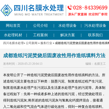
|
|
|
网站首页
公司介绍
水处理设备
污水处理设备
|
|
|
水处理耗材
工程案例
解决方案
联系我们
四川名膜水处理
»
公司新闻
»
服务行业
» 成都造纸污泥焚烧后固废改性用作造纸填
成都造纸污泥焚烧后固废改性用作造纸填料方法
发布时间：2020-05-23 20:04:13
编辑：名膜王工
本发明公开了一种造纸污泥焚烧后固废改性用作造纸填料的方法。所
述造纸污泥主要包含以下种类：脱墨污泥、制浆造纸过程产生污泥、
制浆造纸废水处理产生污泥以及生活废水处理产生的污泥等。具体制
备过程如下：先将一种或者多种上述的造纸污泥，经过焚烧处理后，
得到造纸污泥灰;将所述的造纸污泥灰与氢氧化钙搅拌混合，接着通
入二氧化碳和空气混合气体进行碳化改性，得到一种复合造纸填料。