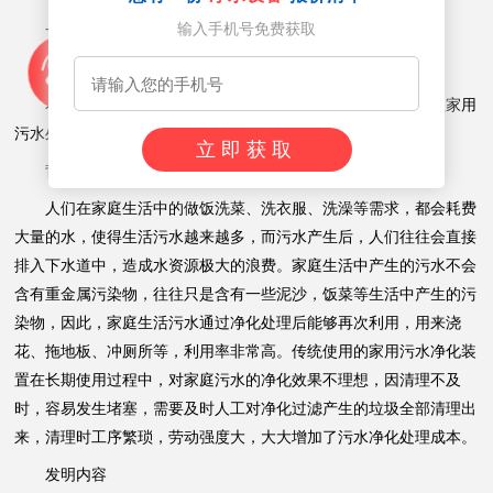
输入手机号免费获取
一种小型家用污水处理净化装置
技术领域
本实用新型涉及污水净化设备技术领域，尤其涉及一种小型家用
污水处理净化装置。
立即获取
背景技术
人们在家庭生活中的做饭洗菜、洗衣服、洗澡等需求，都会耗费
大量的水，使得生活污水越来越多，而污水产生后，人们往往会直接
排入下水道中，造成水资源极大的浪费。家庭生活中产生的污水不会
含有重金属污染物，往往只是含有一些泥沙，饭菜等生活中产生的污
染物，因此，家庭生活污水通过净化处理后能够再次利用，用来浇
花、拖地板、冲厕所等，利用率非常高。传统使用的家用污水净化装
置在长期使用过程中，对家庭污水的净化效果不理想，因清理不及
时，容易发生堵塞，需要及时人工对净化过滤产生的垃圾全部清理出
来，清理时工序繁琐，劳动强度大，大大增加了污水净化处理成本。
发明内容