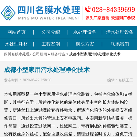
|
|
|
网站首页
公司介绍
水处理设备
污水处理设备
|
|
|
水处理耗材
工程案例
解决方案
联系我们
四川名膜水处理
»
公司新闻
»
服务行业
» 成都小型家用污水处理净化技术
成都小型家用污水处理净化技术
发布时间：2020-05-22 2:58:08
编辑：名膜王工
本实用新型是一种小型家用污水处理净化装置，包括净化箱体和支撑
脚，其特征在于，所述净化箱体的箱体体身呈中空的长方体结构设
置，所述丝杠上通过螺纹套有移动块，所述净化箱体的外侧壁安有维
修窗口，所述出水管的管道上安有电磁阀。本实用新型结构紧凑，操
作简便，通过设置过滤网一，过滤网二，带有刮板的伸缩驱动装置，
设有铁丝刷的丝杠，配合垃圾收集箱，清理过程省时省力，避免了清