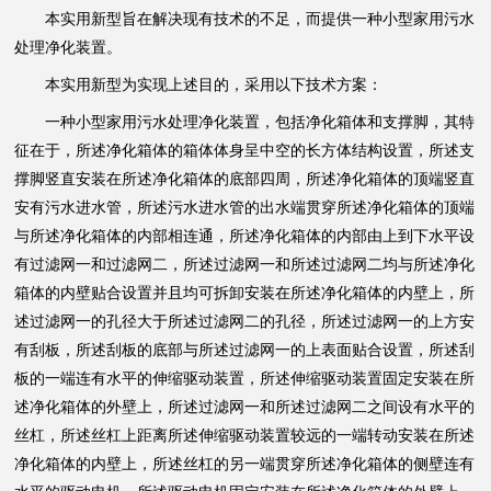
本实用新型旨在解决现有技术的不足，而提供一种小型家用污水
处理净化装置。
本实用新型为实现上述目的，采用以下技术方案：
一种小型家用污水处理净化装置，包括净化箱体和支撑脚，其特
征在于，所述净化箱体的箱体体身呈中空的长方体结构设置，所述支
撑脚竖直安装在所述净化箱体的底部四周，所述净化箱体的顶端竖直
安有污水进水管，所述污水进水管的出水端贯穿所述净化箱体的顶端
与所述净化箱体的内部相连通，所述净化箱体的内部由上到下水平设
有过滤网一和过滤网二，所述过滤网一和所述过滤网二均与所述净化
箱体的内壁贴合设置并且均可拆卸安装在所述净化箱体的内壁上，所
述过滤网一的孔径大于所述过滤网二的孔径，所述过滤网一的上方安
有刮板，所述刮板的底部与所述过滤网一的上表面贴合设置，所述刮
板的一端连有水平的伸缩驱动装置，所述伸缩驱动装置固定安装在所
述净化箱体的外壁上，所述过滤网一和所述过滤网二之间设有水平的
丝杠，所述丝杠上距离所述伸缩驱动装置较远的一端转动安装在所述
净化箱体的内壁上，所述丝杠的另一端贯穿所述净化箱体的侧壁连有