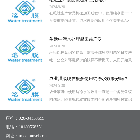
2024-9-20
在毛肚生产食品机械加工过程中，使用纯水是一个
至关重要的环节。纯水设备的应用不仅关乎食品生
产的卫生安全，还直接影 […]
...
生活中污水处理越来越广泛
2024-9-20
环境保护意识的提高：随着全球环境问题的日益严
峻，公众对环境保护的认识不断提高。人们开始意
识到，未经处理的污水直 […]
...
农业灌溉现在很多使用纯净水效果好吗？
2024-5-30
农业灌溉中使用纯净水的效果一直是一个备受争议
的话题。随着现代农业技术的不断进步和环保意识
的提高，越来越多的地区 […]
...
座机：
028-84339699
电话：
18180568351
网址：m.cdmmscl.com