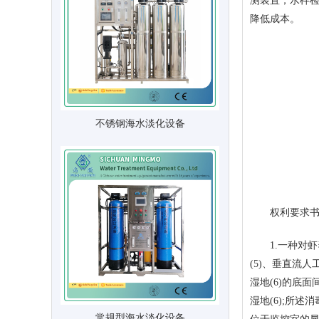
测装置，水样
降低成本。
不锈钢海水淡化设备
权利要求
1.一种对虾养
(5)、垂直流人
湿地(6)的底
湿地(6);所
常规型海水淡化设备