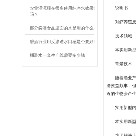
农业灌溉现在很多使用纯净水效果好
说明书
吗？
对虾养殖废
部分袋装食品里面的水是用的什么水
技术领域
酿酒行业用反渗透水口感是否要好些
本实用新型属
桶装水一套生产线需要多少钱
背景技术
随着渔业产业
济效益颇丰，
近的生物会产
实用新型内
本实用新型要
为了解决上述