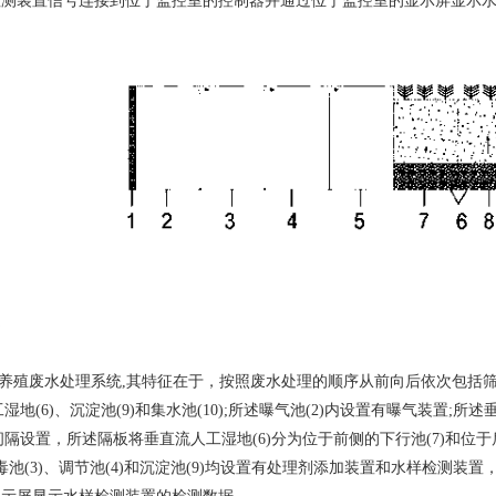
检测装置信号连接到位于监控室的控制器并通过位于监控室的显示屏显示
书
殖废水处理系统,其特征在于，按照废水处理的顺序从前向后依次包括筛网(1)
工湿地(6)、沉淀池(9)和集水池(10);所述曝气池(2)内设置有曝气装置
面间隔设置，所述隔板将垂直流人工湿地(6)分为位于前侧的下行池(7)和位于
述消毒池(3)、调节池(4)和沉淀池(9)均设置有处理剂添加装置和水样检