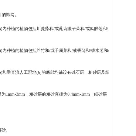
0目的筛网。
内种植的植物包括川蔓藻和/或蓖齿眼子菜和/或凤眼莲和/
内种植的植物包括芦竹和/或千屈菜和/或香蒲和/或水葱和/
)和垂直流人工湿地(6)的底部均铺设有砾石层、粗砂层及细
m-3mm，粗砂层的粗砂直径为0.4mm-1mm，细砂层
英砂。