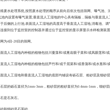
废水处理系统,按照废水处理的顺序从前向后依次包括筛网、曝气池、消
气池内设置有曝气装置;垂直流人工湿地的中心具有隔板，隔板与垂直流
于后侧的上行池;表面流人工湿地的高度高于垂直流人工湿地;消毒池、
号连接到位于监控室的控制器并通过位于监控室的显示屏显示水样检测装
为4目-20目的筛网。
人工湿地内种植的植物包括川蔓藻和/或蓖齿眼子菜和/或凤眼莲和/或
人工湿地内种植的植物包括芦竹和/或千屈菜和/或香蒲和/或水葱和/
流人工湿地和垂直流人工湿地的底部均铺设有砾石层、粗砂层及细砂
砾石直径为1mm-3mm，粗砂层的粗砂直径为0.4mm-1mm，细砂层的细
石是石灰石。
和细砂是石英砂。