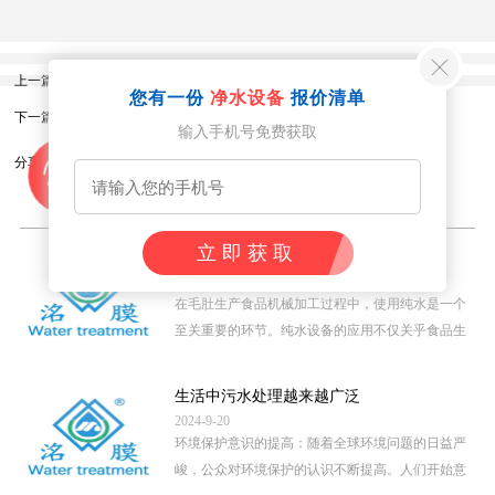
上一篇：
贵州**建设有限公司
您有一份
净水设备
报价清单
下一篇：
重庆飞镦电器有限公司
输入手机号免费获取
分享到：
相关内容
立即获取
毛肚生产食品机械加工用纯水
2024-9-20
在毛肚生产食品机械加工过程中，使用纯水是一个
至关重要的环节。纯水设备的应用不仅关乎食品生
产的卫生安全，还直接影 […]
...
生活中污水处理越来越广泛
2024-9-20
环境保护意识的提高：随着全球环境问题的日益严
峻，公众对环境保护的认识不断提高。人们开始意