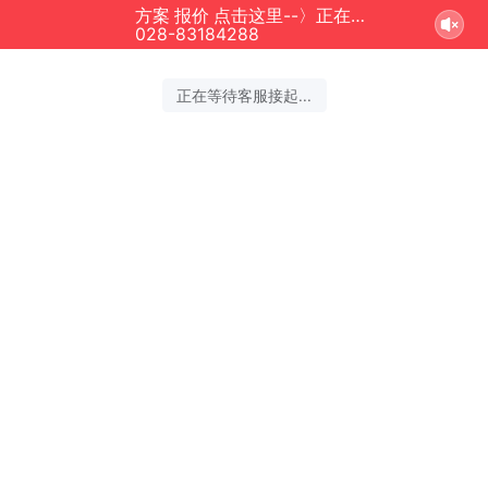
方案 报价 点击这里--〉正在为您服务
028-83184288
正在等待客服接起...