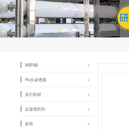
MBR膜
Ro反渗透膜
其它耗材
反渗透药剂
斜管