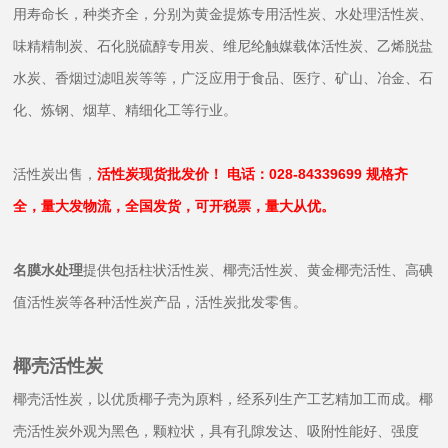
用寿命长，种类齐全，分别为黄金提炼专用活性炭、水处理活性炭、
味精精制炭、石化脱硫醇专用炭、维尼纶触媒载体活性炭、乙烯脱盐
水炭、香烟过滤咀炭等等，广泛应用于食品、医疗、矿山、冶金、石
化、炼钢、烟草、精细化工等行业。
活性炭出售，
活性炭现货批发价！ 电话：028-84339699 规格齐
全，量大发物流，全国发货，可开税票，量大从优。
名膜水处理
提供包括柱状活性炭、椰壳活性炭、黄金椰壳活性、高碘
值活性
炭
等各种活性炭产品，活性炭批发零售。
椰壳活性炭
椰壳活性炭，以优质椰子壳为原料，经系列生产工艺精加工而成。椰
壳活性炭外观为黑色，颗粒状，具有孔隙发达、吸附性能好、强度