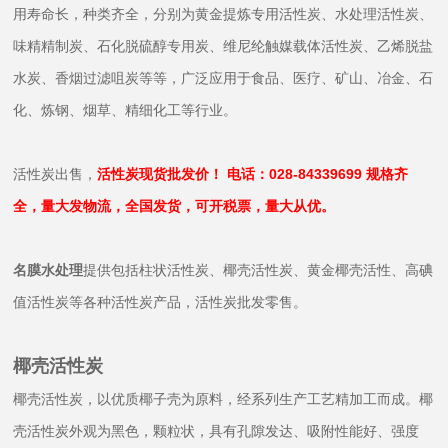
用寿命长，种类齐全，分别为黄金提炼专用活性炭、水处理活性炭、
味精精制炭、石化脱硫醇专用炭、维尼纶触媒载体活性炭、乙烯脱盐
水炭、香烟过滤咀炭等等，广泛应用于食品、医疗、矿山、冶金、石
化、炼钢、烟草、精细化工等行业。
活性炭出售，
活性炭现货批发价！ 电话：028-84339699 规格齐
全，量大发物流，全国发货，可开税票，量大从优。
名膜水处理
提供包括柱状活性炭、椰壳活性炭、黄金椰壳活性、高碘
值活性
炭
等各种活性炭产品，活性炭批发零售。
椰壳活性炭
椰壳活性炭，以优质椰子壳为原料，经系列生产工艺精加工而成。椰
壳活性炭外观为黑色，颗粒状，具有孔隙发达、吸附性能好、强度