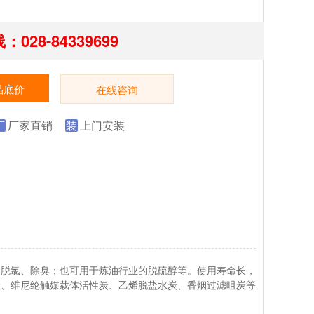
028-84339699
品底价
在线咨询
厂
厂家直销
装
上门安装
、脱氯、除臭；也可用于炼油行业的脱硫醇等。使用寿命长，
炭、维尼纶触媒载体活性炭、乙烯脱盐水炭、香烟过滤咀炭等