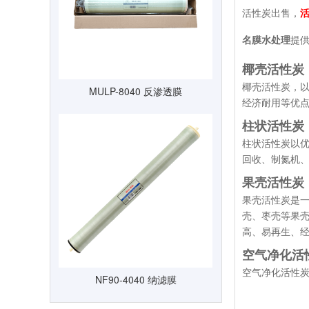
活性炭出售，
活
名膜水处理
提
椰壳活性炭
椰壳活性炭，
MULP-8040 反渗透膜
经济耐用等优
柱状活性炭
柱状活性炭以
回收、制氮机
果壳活性炭
果壳活性炭是
壳、枣壳等果
高、易再生、
空气净化活
空气净化活性
NF90-4040 纳滤膜