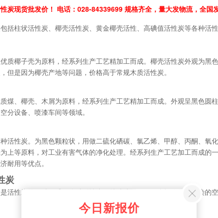
性炭现货批发价！ 电话：028-84339699 规格齐全，量大发物流，
供包括柱状活性炭、椰壳活性炭、黄金椰壳活性、高碘值活性
炭
等各种活
以优质椰子壳为原料，经系列生产工艺精加工而成。椰壳活性炭外观为黑
点，但是因为椰壳产地等问题，价格高于常规木质活性炭。
优质煤、椰壳、木屑为原料，经系列生产工艺精加工而成。外观呈黑色圆
、空分设备、喷漆车间等领域。
一种活性炭。为黑色颗粒状，用做二硫化硒碳、氯乙烯、甲醇、丙酮、氧
壳为上等原料，对工业有害气体的净化处理。经系列生产工艺加工而成的
经济耐用等优点。
性炭
炭是活性炭的一种，采用优质活性炭经特殊处理，用于专门净化被污染的
今日新报价