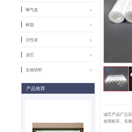
曝气盘
树脂
活性炭
滤芯
生物填料
产品推荐
滤芯产品广泛
农用机车、实