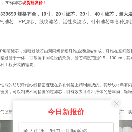
现货批发价！
，PP棉滤芯
84339699 规格齐全，10寸、20寸滤芯、30寸、40寸滤芯
气滤芯、PP滤芯、线绕滤芯、活性炭滤芯、针刺滤芯等各种滤
PP熔喷滤芯，熔喷过滤芯由聚丙烯超细纤维热熔缠结制成，纤维在空间
精过滤于一体，可截留不同粒径的杂质。滤芯精度范围0.5－100μm，
各种工程安装的需要。
滤性能的纺织纤维纱线精密缠绕在多孔骨架上精制而成的。其纱线材料有
稀密度，可以制成不同精度的过滤芯，能有效去除各种液体的悬浮物、颗
今日新报价
空气滤筒、空气滤清器、风格等。主要用于工程机车、汽车、农用机车、