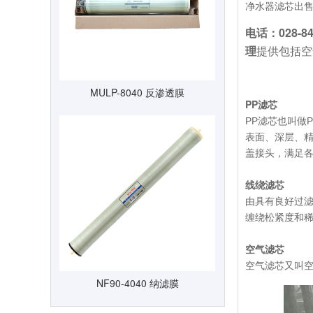
净水器滤芯出售
电话：028-
理
提供包括空
MULP-8040 反渗透膜
PP滤芯
PP滤芯也叫做
表面、深层、精
盖接头，满足
线绕滤芯
由具有良好过
缠绕松紧度和
空气滤芯
空气滤芯又叫
NF90-4040 纳滤膜