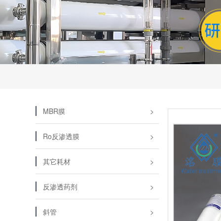
MBR膜
Ro反渗透膜
其它耗材
反渗透药剂
斜管