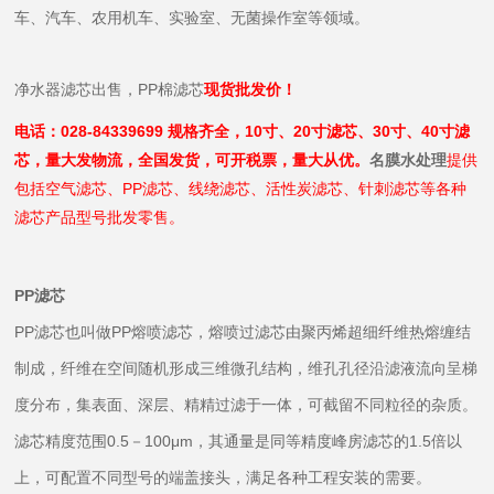
车、汽车、农用机车、实验室、无菌操作室等领域。
净水器滤芯出售，PP棉滤芯
现货批发价！
电话：028-84339699 规格齐全，10寸、20寸滤芯、30寸、40寸滤
芯，量大发物流，全国发货，可开税票，量大从优。
名膜水处理
提供
包括空气滤芯、PP滤芯、线绕滤芯、活性炭滤芯、针刺滤芯等各种
滤芯产品型号批发零售。
PP滤芯
PP滤芯也叫做PP熔喷滤芯，熔喷过滤芯由聚丙烯超细纤维热熔缠结
制成，纤维在空间随机形成三维微孔结构，维孔孔径沿滤液流向呈梯
度分布，集表面、深层、精精过滤于一体，可截留不同粒径的杂质。
滤芯精度范围0.5－100μm，其通量是同等精度峰房滤芯的1.5倍以
上，可配置不同型号的端盖接头，满足各种工程安装的需要。