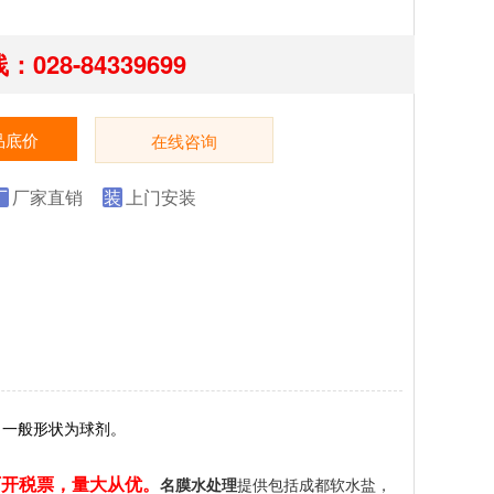
028-84339699
品底价
在线咨询
厂
厂家直销
装
上门安装
，一般形状为球剂。
，可开税票，量大从优。
名膜水处理
提供包括成都软水盐，