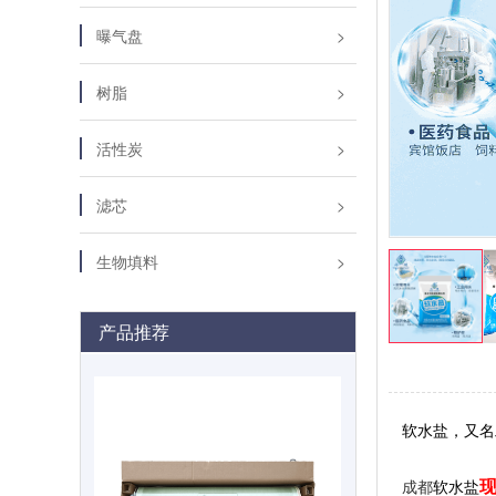
曝气盘
树脂
活性炭
滤芯
生物填料
产品推荐
软水盐，又名
现
成都
软水盐