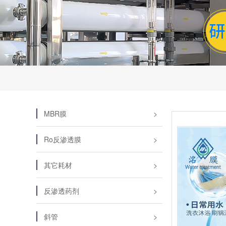
MBR膜
Ro反渗透膜
其它耗材
反渗透药剂
斜管