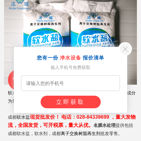
您有一份
净水设备
报价清单
输入手机号免费获取
软水盐，又名工业软化盐、离子交换树脂再生剂。其主要化学成分
为氯化钠（NaCl），一般形状为球剂。
立即获取
现货批发价！ 电话：028-84339699 ，量大发物
成都
软水盐
流，全国发货，可开税票，量大从优。
名膜水处理
提供包括
成都软水盐，软水剂
，
成都
离子交换树脂再生剂
批发零售。