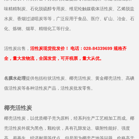
味精精制炭、石化脱硫醇专用炭、维尼纶触媒载体活性炭、乙烯脱盐
水炭、香烟过滤咀炭等等，广泛应用于食品、医疗、矿山、冶金、石
化、炼钢、烟草、精细化工等行业。
活性炭出售，
活性炭现货批发价！ 电话：028-84339699 规格齐
全，量大发物流，全国发货，可开税票，量大从优。
名膜水处理
提供包括柱状活性炭、椰壳活性炭、黄金椰壳活性、高碘
值活性
炭
等各种活性炭产品，活性炭批发零售。
椰壳活性炭
椰壳活性炭，以优质椰子壳为原料，经系列生产工艺精加工而成。椰
壳活性炭外观为黑色，颗粒状，具有孔隙发达、吸附性能好、强度
高、易再生、经济耐用等优点，但是因为椰壳产地等问题，价格高于